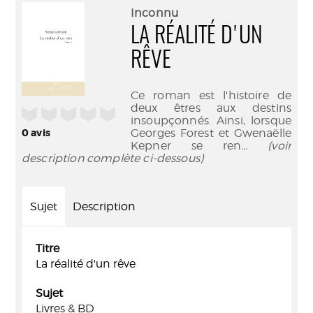
(Nouve
par
Inconnu
fenêtr
mail
LA RÉALITÉ D'UN
RÊVE
Ce roman est l'histoire de
deux êtres aux destins
/5
insoupçonnés. Ainsi, lorsque
0
avis
Georges Forest et Gwenaëlle
Kepner se ren
... (voir
description complète ci-dessous)
Sujet
Description
Titre
La réalité d'un rêve
Sujet
Livres & BD