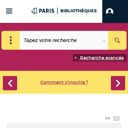
Recherche avancée
Comment s'inscrire ?
Lien
perma
Envo