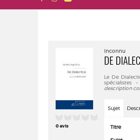
Inconnu
DE DIALE
Le De Dialect
spécialistes
description co
Sujet
Descr
/5
0
avis
Titre