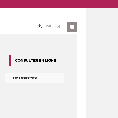
Lien
Exports
permanent
Envoyer
(Nouvelle
par
fenêtre)
mail
CONSULTER EN LIGNE
De Dialectica