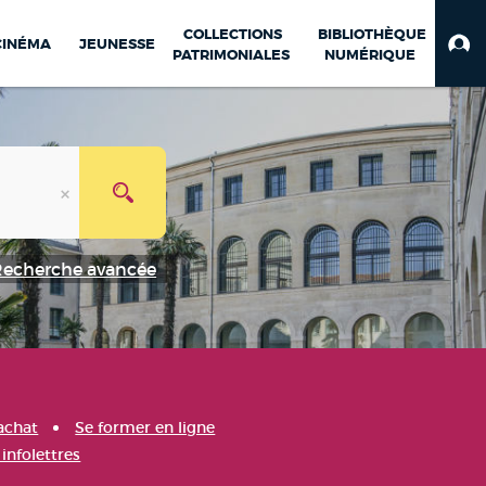
COLLECTIONS
BIBLIOTHÈQUE
CINÉMA
JEUNESSE
PATRIMONIALES
NUMÉRIQUE
Recherche avancée
achat
Se former en ligne
infolettres