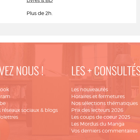
Livres & BD
Plus de 2h.
VEZ NOUS !
LES + CONSULTÉ
book
Les nouveautés
gram
Horaires et fermetures
be
Nos sélections thématiques
 réseaux sociaux & blogs
Prix des lecteurs 2026
folettres
Les coups de coeur 2025
Les Mordus du Manga
Vos derniers commentaires