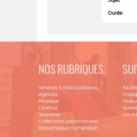
Sujet
Durée
NOS RUBRIQUES
SUI
Services & infos pratiques
Face
Agenda
Insta
Musique
Youtu
Cinéma
Autres
Jeunesse
Les in
Collections patrimoniales
Bibliothèque numérique