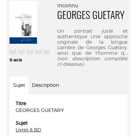
(Nouve
par
Inconnu
fenêtr
mail
GEORGES GUETARY
Un portrait juste et
authentique Une approche
originale de la longue
carrière de Georges Guétary,
/5
ainsi que de l'homme q
...
(voir description complète
0
avis
ci-dessous)
Sujet
Description
Titre
GEORGES GUETARY
Sujet
Livres & BD