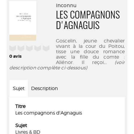
(Nouve
par
Inconnu
fenêtr
mail
LES COMPAGNONS
D'AGNAGUIS
Goscelin, jeune chevalier
vivant à la cour du Poitou,
/5
tisse une douce romance
0
avis
avec la fille du comte :
Aliénor. Il reçoi
... (voir
description complète ci-dessous)
Sujet
Description
Titre
Les compagnons d'Agnaguis
Sujet
Livres & BD