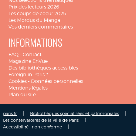
Nos sélections thématiques
Prix des lecteurs 2026
Les coups de coeur 2025
Les Mordus du Manga
Vos derniers commentaires
INFORMATIONS
FAQ
-
Contact
Magazine EnVue
Des bibliothèques accessibles
Foreign in Paris ?
Cookies
-
Données personnelles
Mentions légales
Plan du site
|
|
paris.fr
Bibliothèques spécialisées et patrimoniales
|
Les conservatoires de la ville de Paris
|
Accessibilité : non conforme