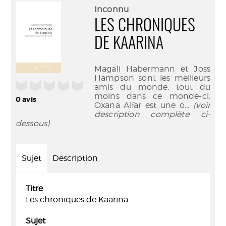
(Nouve
par
Inconnu
fenêtr
mail
LES CHRONIQUES
DE KAARINA
Magali Habermann et Joss
Hampson sont les meilleurs
/5
amis du monde, tout du
moins dans ce monde-ci.
0
avis
Oxana Alfar est une o
... (voir
description complète ci-
dessous)
Sujet
Description
Titre
Les chroniques de Kaarina
Sujet