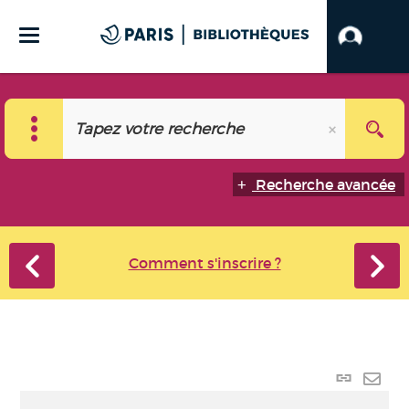
Recherche avancée
Comment s'inscrire ?
Lien
perma
Envo