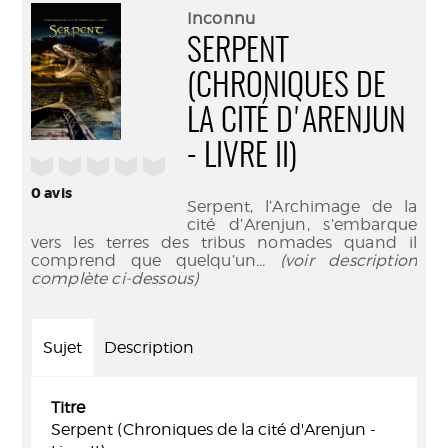
(Nouve
par
Inconnu
fenêtr
mail
SERPENT
(CHRONIQUES DE
LA CITÉ D'ARENJUN
- LIVRE II)
/5
0
avis
Serpent, l’Archimage de la
cité d’Arenjun, s’embarque
vers les terres des tribus nomades quand il
comprend que quelqu’un
... (voir description
complète ci-dessous)
Sujet
Description
Titre
Serpent (Chroniques de la cité d'Arenjun -