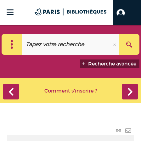
Recherche avancée
Comment s'inscrire ?
Lien
perma
Envo