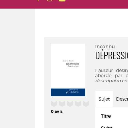
Inconnu
DÉPRESS
L'auteur dési
aborde par d
description co
Sujet
Descr
/5
0
avis
Titre