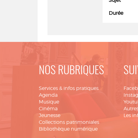
Sujet
Durée
NOS RUBRIQUES
SUI
Services & infos pratiques
Face
Agenda
Insta
Musique
Youtu
Cinéma
Autres
Jeunesse
Les in
Collections patrimoniales
Bibliothèque numérique