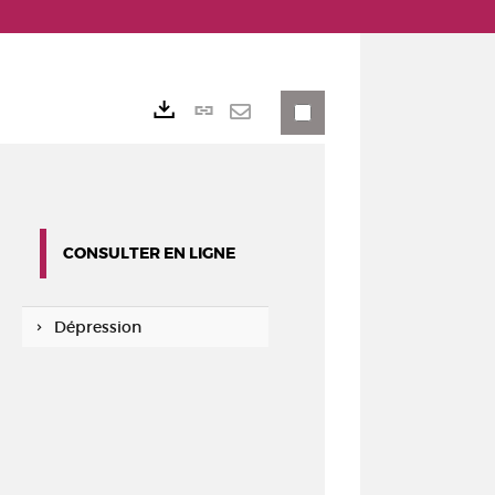
Lien
Exports
permanent
Envoyer
(Nouvelle
par
fenêtre)
mail
CONSULTER EN LIGNE
Dépression