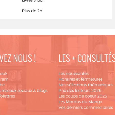
Livres & BD
Plus de 2h.
VEZ NOUS !
LES + CONSULTÉ
book
Les nouveautés
gram
Horaires et fermetures
be
Nos sélections thématiques
 réseaux sociaux & blogs
Prix des lecteurs 2026
folettres
Les coups de coeur 2025
Les Mordus du Manga
Vos derniers commentaires