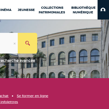
COLLECTIONS
BIBLIOTHÈQUE
CINÉMA
JEUNESSE
PATRIMONIALES
NUMÉRIQUE
Recherche avancée
achat
Se former en ligne
infolettres