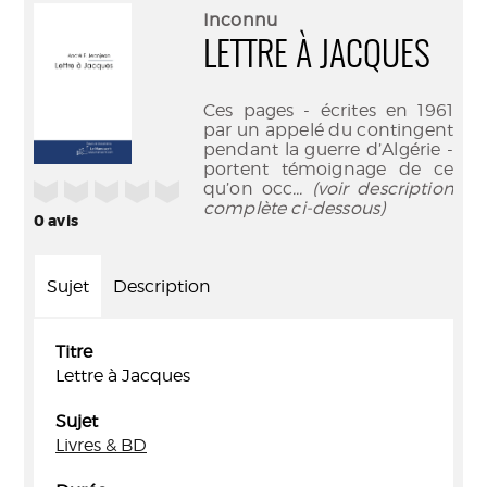
(Nouve
par
Inconnu
fenêtr
mail
LETTRE À JACQUES
Ces pages - écrites en 1961
par un appelé du contingent
pendant la guerre d’Algérie -
portent témoignage de ce
/5
qu’on occ
... (voir description
complète ci-dessous)
0
avis
Sujet
Description
Titre
Lettre à Jacques
Sujet
Livres & BD