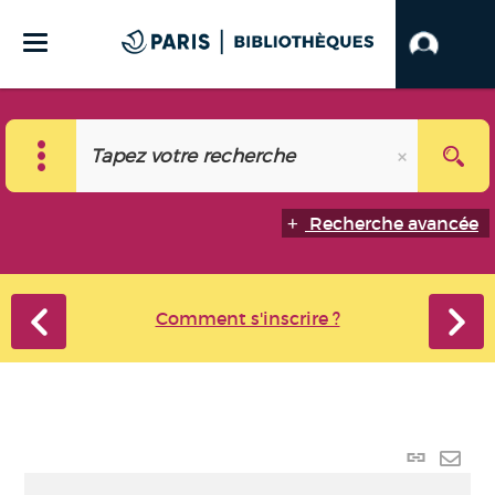
Recherche avancée
Comment s'inscrire ?
Lien
perma
Envo