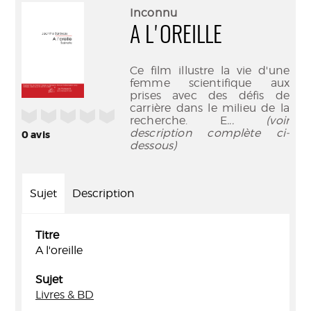
(Nouve
par
Inconnu
fenêtr
mail
A L'OREILLE
Ce film illustre la vie d'une
femme scientifique aux
prises avec des défis de
carrière dans le milieu de la
/5
recherche. E
... (voir
description complète ci-
0
avis
dessous)
Sujet
Description
Titre
A l'oreille
Sujet
Livres & BD