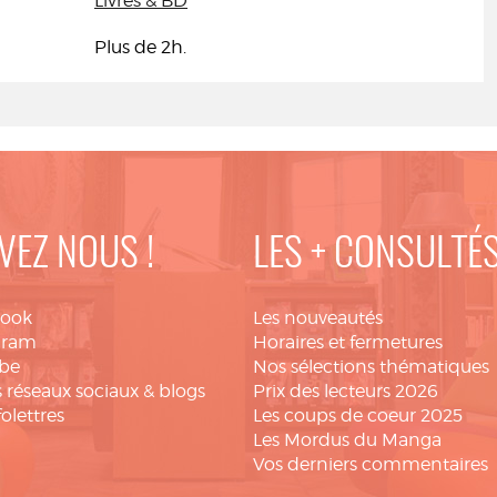
Livres & BD
Plus de 2h.
VEZ NOUS !
LES + CONSULTÉ
book
Les nouveautés
gram
Horaires et fermetures
be
Nos sélections thématiques
 réseaux sociaux & blogs
Prix des lecteurs 2026
folettres
Les coups de coeur 2025
Les Mordus du Manga
Vos derniers commentaires