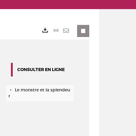
Lien
Exports
permanent
Envoyer
(Nouvelle
par
fenêtre)
mail
CONSULTER EN LIGNE
Le monstre et la splendeu
r