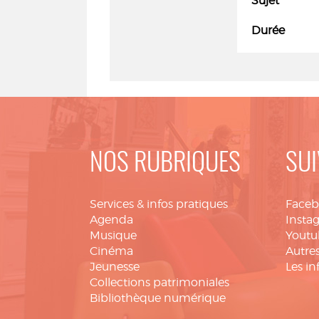
Sujet
Durée
NOS RUBRIQUES
SUI
Services & infos pratiques
Face
Agenda
Insta
Musique
Youtu
Cinéma
Autres
Jeunesse
Les in
Collections patrimoniales
Bibliothèque numérique