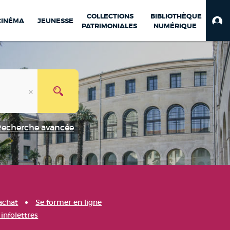
COLLECTIONS
BIBLIOTHÈQUE
CINÉMA
JEUNESSE
PATRIMONIALES
NUMÉRIQUE
Recherche avancée
achat
Se former en ligne
infolettres