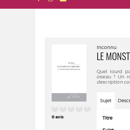
Inconnu
LE MONST
Quel lourd p
oiseau ? Un r
description co
Sujet
Descr
/5
0
avis
Titre