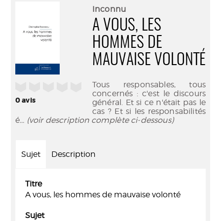
(Nouve
par
Inconnu
fenêtr
mail
A VOUS, LES
HOMMES DE
MAUVAISE VOLONTÉ
Tous responsables, tous
/5
concernés : c'est le discours
0
avis
général. Et si ce n'était pas le
cas ? Et si les responsabilités
é
... (voir description complète ci-dessous)
Sujet
Description
Titre
A vous, les hommes de mauvaise volonté
Sujet