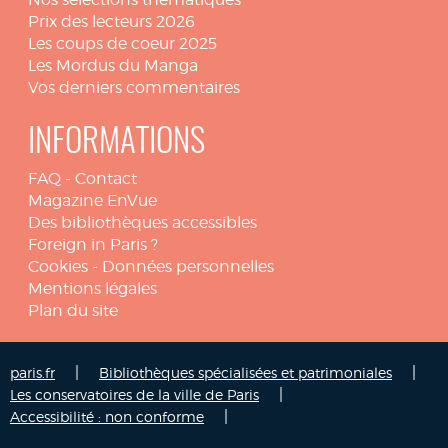
Prix des lecteurs 2026
Les coups de coeur 2025
Les Mordus du Manga
Vos derniers commentaires
INFORMATIONS
FAQ
-
Contact
Magazine EnVue
Des bibliothèques accessibles
Foreign in Paris ?
Cookies
-
Données personnelles
Mentions légales
Plan du site
|
|
paris.fr
Bibliothèques spécialisées et patrimoniales
|
Les conservatoires de la ville de Paris
|
Accessibilité : non conforme