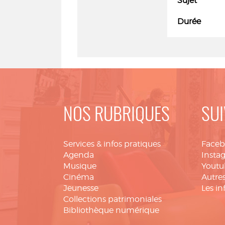
Sujet
Durée
NOS RUBRIQUES
SUI
Services & infos pratiques
Face
Agenda
Insta
Musique
Youtu
Cinéma
Autres
Jeunesse
Les in
Collections patrimoniales
Bibliothèque numérique