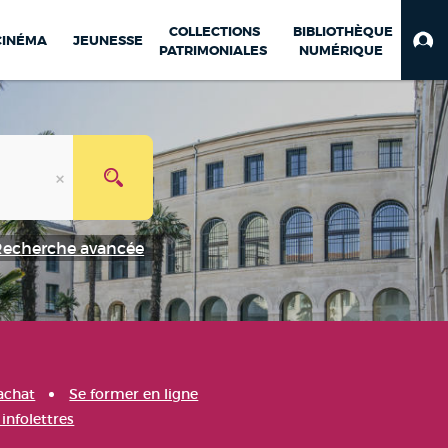
COLLECTIONS
BIBLIOTHÈQUE
CINÉMA
JEUNESSE
PATRIMONIALES
NUMÉRIQUE
Recherche avancée
achat
Se former en ligne
infolettres