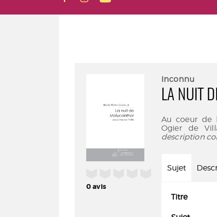
Inconnu
LA NUIT 
Au coeur de l
Ogier de Vill
description co
Sujet
Descr
/5
0
avis
Titre