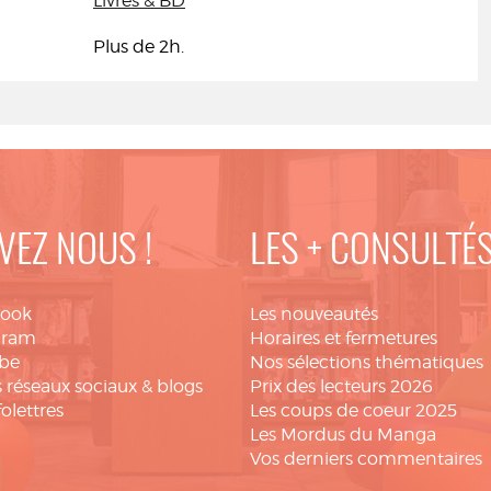
Livres & BD
Plus de 2h.
VEZ NOUS !
LES + CONSULTÉ
book
Les nouveautés
gram
Horaires et fermetures
be
Nos sélections thématiques
 réseaux sociaux & blogs
Prix des lecteurs 2026
folettres
Les coups de coeur 2025
Les Mordus du Manga
Vos derniers commentaires