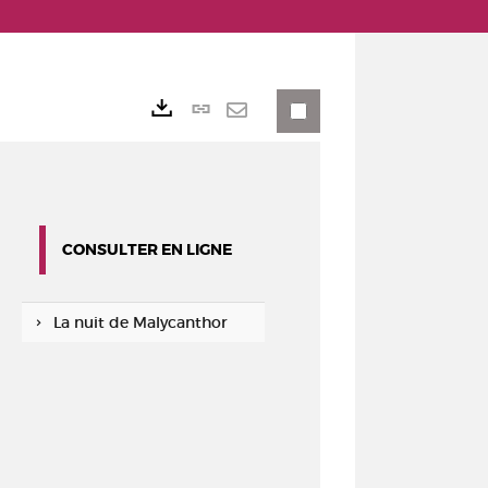
Lien
Exports
permanent
Envoyer
(Nouvelle
par
fenêtre)
mail
CONSULTER EN LIGNE
La nuit de Malycanthor