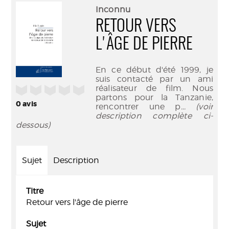
(Nouve
par
Inconnu
fenêtr
mail
RETOUR VERS
L'ÂGE DE PIERRE
En ce début d'été 1999, je
suis contacté par un ami
réalisateur de film. Nous
/5
partons pour la Tanzanie,
0
avis
rencontrer une p
... (voir
description complète ci-
dessous)
Sujet
Description
Titre
Retour vers l'âge de pierre
Sujet