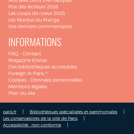
Nos sélections thématiques
Prix des lecteurs 2026
Les coups de coeur 2025
Les Mordus du Manga
Vos derniers commentaires
INFORMATIONS
FAQ
-
Contact
Magazine EnVue
Des bibliothèques accessibles
Foreign in Paris ?
Cookies
-
Données personnelles
Mentions légales
Plan du site
|
|
paris.fr
Bibliothèques spécialisées et patrimoniales
|
Les conservatoires de la ville de Paris
|
Accessibilité : non conforme