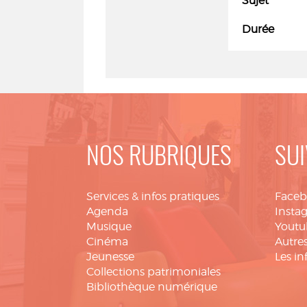
Sujet
Durée
NOS RUBRIQUES
SUI
Services & infos pratiques
Face
Agenda
Insta
Musique
Youtu
Cinéma
Autres
Jeunesse
Les in
Collections patrimoniales
Bibliothèque numérique