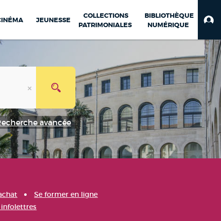
COLLECTIONS
BIBLIOTHÈQUE
CINÉMA
JEUNESSE
PATRIMONIALES
NUMÉRIQUE
Recherche avancée
achat
Se former en ligne
infolettres