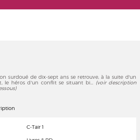
n surdoué de dix-sept ans se retrouve, à la suite d'un
, le héros d'un conflit se situant bi
... (voir description
essous)
iption
C-Tair 1