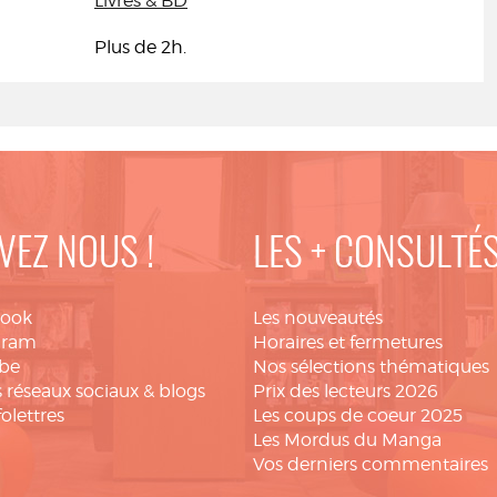
Livres & BD
Plus de 2h.
VEZ NOUS !
LES + CONSULTÉ
book
Les nouveautés
gram
Horaires et fermetures
be
Nos sélections thématiques
 réseaux sociaux & blogs
Prix des lecteurs 2026
folettres
Les coups de coeur 2025
Les Mordus du Manga
Vos derniers commentaires