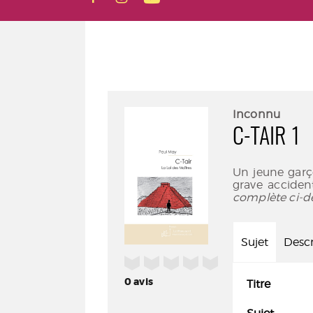
Inconnu
C-TAIR 1
Un jeune garço
grave accident
complète ci-d
Sujet
Descr
/5
0
avis
Titre