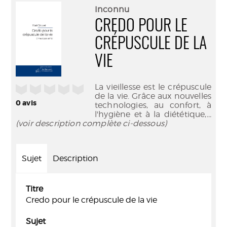
(Nouve
par
Inconnu
fenêtr
mail
CREDO POUR LE
CRÉPUSCULE DE LA
VIE
La vieillesse est le crépuscule
/5
de la vie. Grâce aux nouvelles
0
avis
technologies, au confort, à
l'hygiène et à la diététique,
...
(voir description complète ci-dessous)
Sujet
Description
Titre
Credo pour le crépuscule de la vie
Sujet