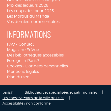
Prix des lecteurs 2026
Les coups de coeur 2025
Les Mordus du Manga
Vos derniers commentaires
INFORMATIONS
FAQ
-
Contact
Magazine EnVue
Des bibliothèques accessibles
Foreign in Paris ?
Cookies
-
Données personnelles
Mentions légales
Plan du site
|
|
paris.fr
Bibliothèques spécialisées et patrimoniales
|
Les conservatoires de la ville de Paris
|
Accessibilité : non conforme