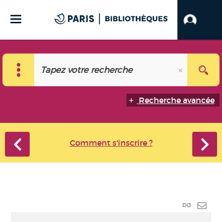
Recherche avancée
Comment s'inscrire ?
Lien
perma
Envo