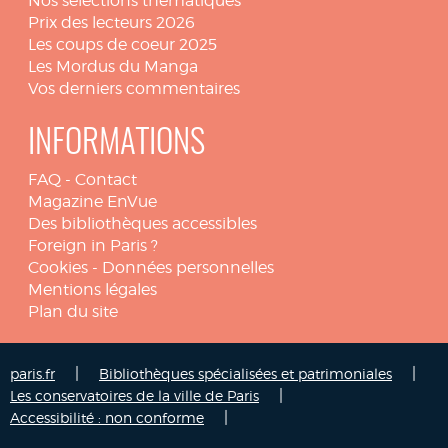
Nos sélections thématiques
Prix des lecteurs 2026
Les coups de coeur 2025
Les Mordus du Manga
Vos derniers commentaires
INFORMATIONS
FAQ
-
Contact
Magazine EnVue
Des bibliothèques accessibles
Foreign in Paris ?
Cookies
-
Données personnelles
Mentions légales
Plan du site
|
|
paris.fr
Bibliothèques spécialisées et patrimoniales
|
Les conservatoires de la ville de Paris
|
Accessibilité : non conforme