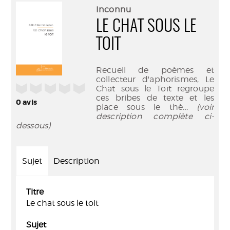
(Nouve
par
Inconnu
fenêtr
mail
LE CHAT SOUS LE
TOIT
Recueil de poèmes et
collecteur d'aphorismes, Le
/5
Chat sous le Toit regroupe
ces bribes de texte et les
0
avis
place sous le thè
... (voir
description complète ci-
dessous)
Sujet
Description
Titre
Le chat sous le toit
Sujet