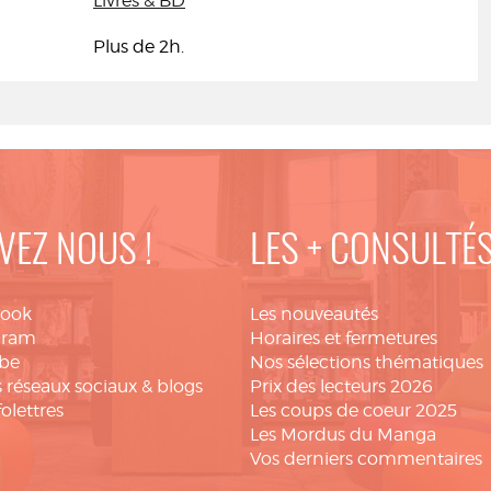
Livres & BD
Plus de 2h.
VEZ NOUS !
LES + CONSULTÉ
book
Les nouveautés
gram
Horaires et fermetures
be
Nos sélections thématiques
 réseaux sociaux & blogs
Prix des lecteurs 2026
folettres
Les coups de coeur 2025
Les Mordus du Manga
Vos derniers commentaires