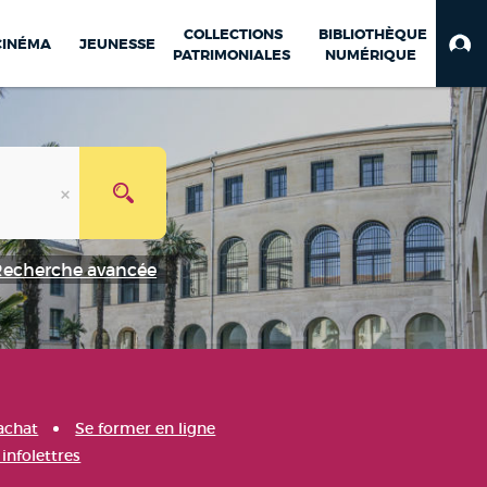
COLLECTIONS
BIBLIOTHÈQUE
CINÉMA
JEUNESSE
PATRIMONIALES
NUMÉRIQUE
Recherche avancée
achat
Se former en ligne
infolettres