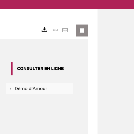
Lien
Exports
permanent
Envoyer
(Nouvelle
par
fenêtre)
mail
CONSULTER EN LIGNE
Démo d'Amour