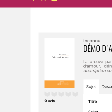
Inconnu
DÉMO D'
La preuve par
d'amour, dém
description co
Sujet
Descr
/5
0
avis
Titre