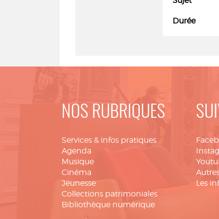
Sujet
Durée
NOS RUBRIQUES
SUI
Services & infos pratiques
Face
Agenda
Insta
Musique
Youtu
Cinéma
Autres
Jeunesse
Les in
Collections patrimoniales
Bibliothèque numérique