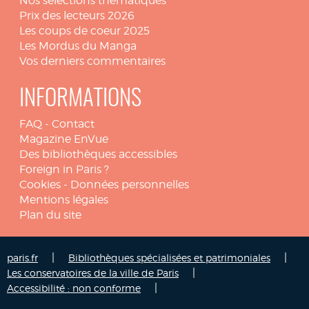
Nos sélections thématiques
Prix des lecteurs 2026
Les coups de coeur 2025
Les Mordus du Manga
Vos derniers commentaires
INFORMATIONS
FAQ
-
Contact
Magazine EnVue
Des bibliothèques accessibles
Foreign in Paris ?
Cookies
-
Données personnelles
Mentions légales
Plan du site
|
|
paris.fr
Bibliothèques spécialisées et patrimoniales
|
Les conservatoires de la ville de Paris
|
Accessibilité : non conforme