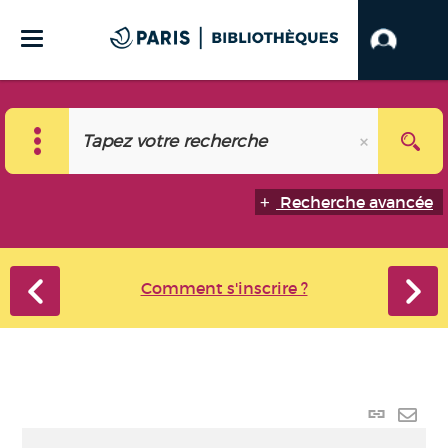
Recherche avancée
Comment s'inscrire ?
Lien
perma
Envo