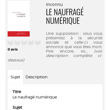
(Nouve
par
Inconnu
fenêtr
mail
LE NAUFRAGÉ
NUMÉRIQUE
Une supposition : vous vous
présentez à la sécurité
/5
sociale et celle-ci vous
annonce que vous êtes mort.
0
avis
Pire encore, vo
... (voir
description complète ci-
dessous)
Sujet
Description
Titre
Le naufragé numérique
Sujet