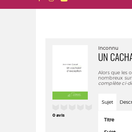
Inconnu
UN CACHA
Alors que les 
nombreux sur l
complète ci-d
Sujet
Descr
/5
0
avis
Titre