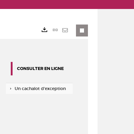
Lien
Exports
permanent
Envoyer
(Nouvelle
par
fenêtre)
mail
CONSULTER EN LIGNE
Un cachalot d'exception