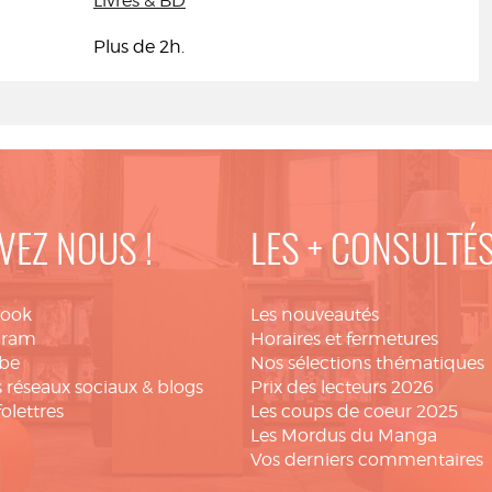
Livres & BD
Plus de 2h.
VEZ NOUS !
LES + CONSULTÉ
book
Les nouveautés
gram
Horaires et fermetures
be
Nos sélections thématiques
 réseaux sociaux & blogs
Prix des lecteurs 2026
folettres
Les coups de coeur 2025
Les Mordus du Manga
Vos derniers commentaires