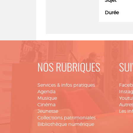
Sujet
Durée
NOS RUBRIQUES
SUI
Services & infos pratiques
Face
Agenda
Insta
Musique
Youtu
Cinéma
Autres
Jeunesse
Les in
Collections patrimoniales
Bibliothèque numérique