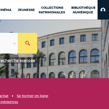
COLLECTIONS
BIBLIOTHÈQUE
CINÉMA
JEUNESSE
PATRIMONIALES
NUMÉRIQUE
Recherche avancée
achat
Se former en ligne
infolettres