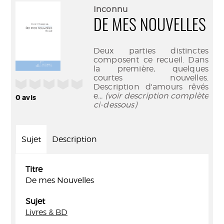
(Nouve
par
Inconnu
fenêtr
mail
DE MES NOUVELLES
Deux parties distinctes
composent ce recueil. Dans
la première, quelques
courtes nouvelles.
/5
Description d'amours rêvés
e
... (voir description complète
0
avis
ci-dessous)
Sujet
Description
Titre
De mes Nouvelles
Sujet
Livres & BD