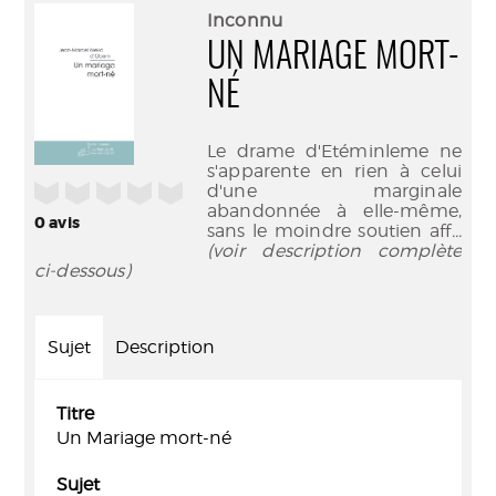
(Nouve
par
Inconnu
fenêtr
mail
UN MARIAGE MORT-
NÉ
Le drame d'Etéminleme ne
s'apparente en rien à celui
/5
d'une marginale
abandonnée à elle-même,
0
avis
sans le moindre soutien aff
...
(voir description complète
ci-dessous)
Sujet
Description
Titre
Un Mariage mort-né
Sujet