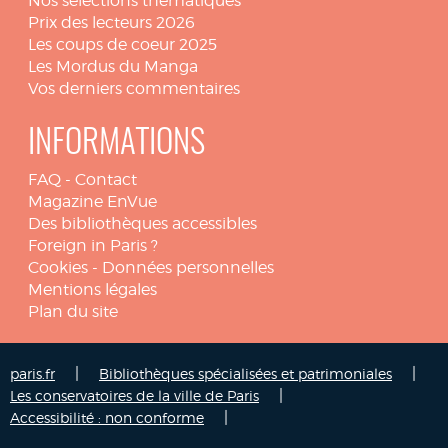
Nos sélections thématiques
Prix des lecteurs 2026
Les coups de coeur 2025
Les Mordus du Manga
Vos derniers commentaires
INFORMATIONS
FAQ
-
Contact
Magazine EnVue
Des bibliothèques accessibles
Foreign in Paris ?
Cookies
-
Données personnelles
Mentions légales
Plan du site
|
|
paris.fr
Bibliothèques spécialisées et patrimoniales
|
Les conservatoires de la ville de Paris
|
Accessibilité : non conforme