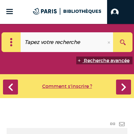
Recherche avancée
Comment s'inscrire ?
Lien
perma
Envo