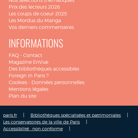
Nos sélections thématiques
Prix des lecteurs 2026
Les coups de coeur 2025
Les Mordus du Manga
Vos derniers commentaires
INFORMATIONS
FAQ
-
Contact
Magazine EnVue
Des bibliothèques accessibles
Foreign in Paris ?
Cookies
-
Données personnelles
Mentions légales
Plan du site
|
|
paris.fr
Bibliothèques spécialisées et patrimoniales
|
Les conservatoires de la ville de Paris
|
Accessibilité : non conforme