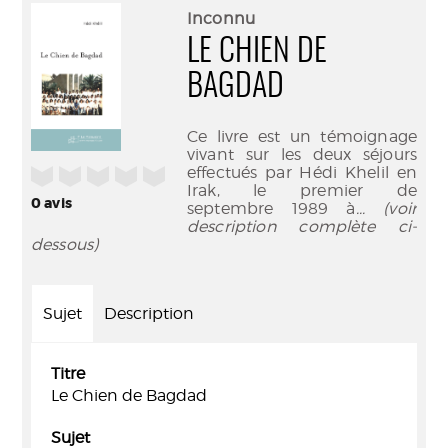
(Nouve
par
Inconnu
fenêtr
mail
LE CHIEN DE
BAGDAD
Ce livre est un témoignage
vivant sur les deux séjours
effectués par Hédi Khelil en
/5
Irak, le premier de
0
avis
septembre 1989 à
... (voir
description complète ci-
dessous)
Sujet
Description
Titre
Le Chien de Bagdad
Sujet