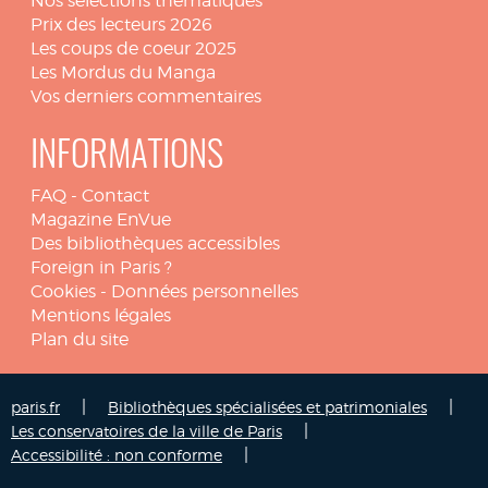
Nos sélections thématiques
Prix des lecteurs 2026
Les coups de coeur 2025
Les Mordus du Manga
Vos derniers commentaires
INFORMATIONS
FAQ
-
Contact
Magazine EnVue
Des bibliothèques accessibles
Foreign in Paris ?
Cookies
-
Données personnelles
Mentions légales
Plan du site
|
|
paris.fr
Bibliothèques spécialisées et patrimoniales
|
Les conservatoires de la ville de Paris
|
Accessibilité : non conforme