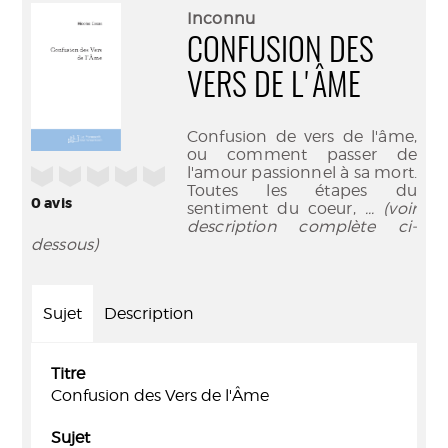
(Nouve
par
Inconnu
fenêtr
mail
CONFUSION DES
VERS DE L'ÂME
Confusion de vers de l'âme,
ou comment passer de
l'amour passionnel à sa mort.
/5
Toutes les étapes du
0
avis
sentiment du coeur,
... (voir
description complète ci-
dessous)
Sujet
Description
Titre
Confusion des Vers de l'Âme
Sujet