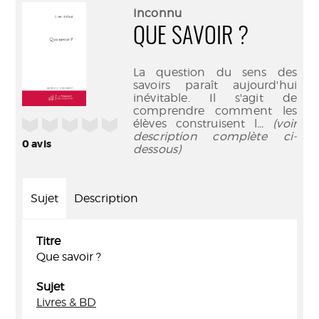
(Nouve
par
Inconnu
fenêtr
mail
QUE SAVOIR ?
La question du sens des
savoirs paraît aujourd'hui
inévitable. Il s'agit de
comprendre comment les
/5
élèves construisent l
... (voir
description complète ci-
0
avis
dessous)
Sujet
Description
Titre
Que savoir ?
Sujet
Livres & BD