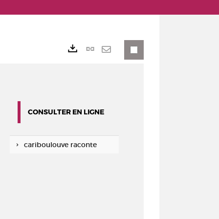
Lien
Exports
permanent
Envoyer
(Nouvelle
par
fenêtre)
mail
CONSULTER EN LIGNE
cariboulouve raconte