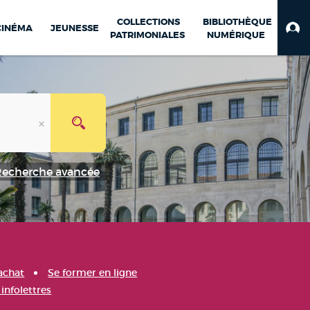
COLLECTIONS
BIBLIOTHÈQUE
CINÉMA
JEUNESSE
PATRIMONIALES
NUMÉRIQUE
Recherche avancée
achat
Se former en ligne
infolettres