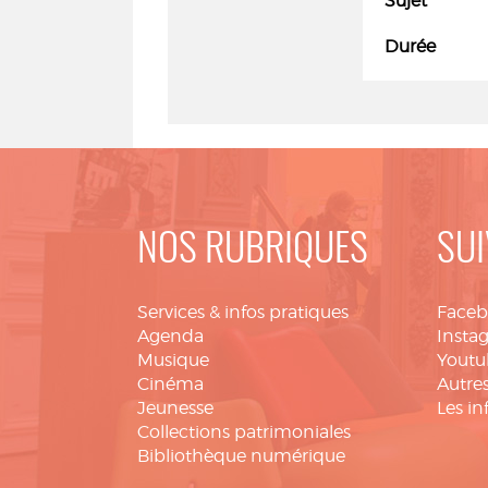
Sujet
Durée
NOS RUBRIQUES
SUI
Services & infos pratiques
Face
Agenda
Insta
Musique
Youtu
Cinéma
Autres
Jeunesse
Les in
Collections patrimoniales
Bibliothèque numérique