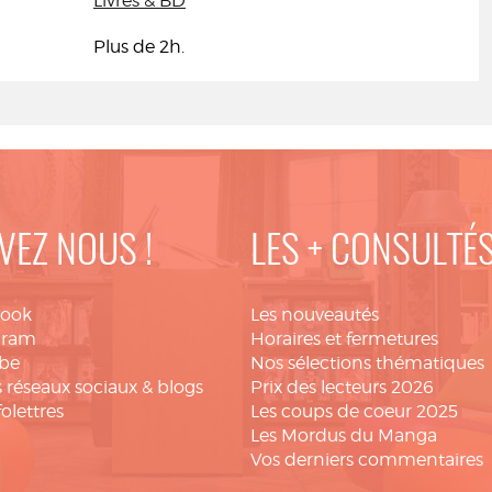
Livres & BD
Plus de 2h.
VEZ NOUS !
LES + CONSULTÉ
book
Les nouveautés
gram
Horaires et fermetures
be
Nos sélections thématiques
 réseaux sociaux & blogs
Prix des lecteurs 2026
folettres
Les coups de coeur 2025
Les Mordus du Manga
Vos derniers commentaires