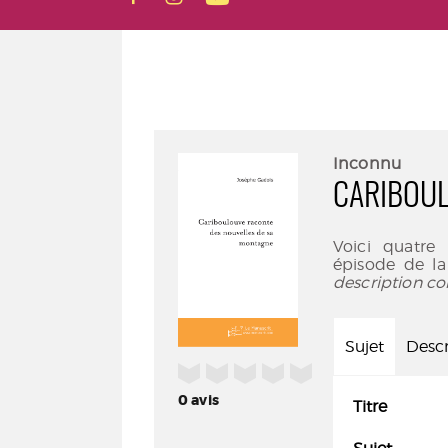
Inconnu
CARIBOU
Voici quatre 
épisode de l
description co
Sujet
Descr
/5
0
avis
Titre