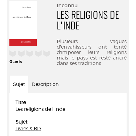
(Nouve
par
Inconnu
fenêtr
mail
LES RELIGIONS DE
L'INDE
Plusieurs vagues
d'envahisseurs ont tenté
d'imposer leurs religions
/5
mais le pays est resté ancré
0
avis
dans ses traditions.
Sujet
Description
Titre
Les religions de l'Inde
Sujet
Livres & BD