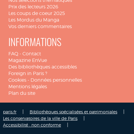
Nos sélections thématiques
Prix des lecteurs 2026
Les coups de coeur 2025
Les Mordus du Manga
Vos derniers commentaires
INFORMATIONS
FAQ
-
Contact
Magazine EnVue
Des bibliothèques accessibles
Foreign in Paris ?
Cookies
-
Données personnelles
Mentions légales
Plan du site
|
|
paris.fr
Bibliothèques spécialisées et patrimoniales
|
Les conservatoires de la ville de Paris
|
Accessibilité : non conforme