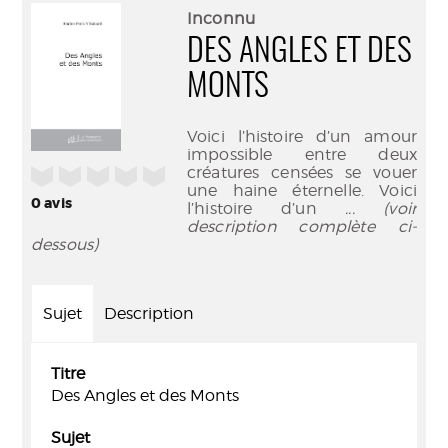
(Nouve
par
Inconnu
fenêtr
mail
DES ANGLES ET DES
MONTS
Voici l’histoire d’un amour
impossible entre deux
créatures censées se vouer
/5
une haine éternelle. Voici
0
avis
l’histoire d’un
... (voir
description complète ci-
dessous)
Sujet
Description
Titre
Des Angles et des Monts
Sujet