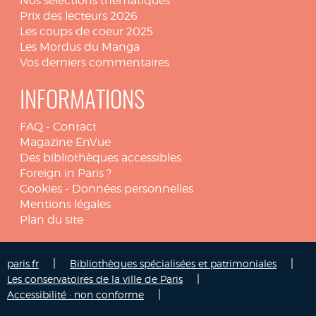
Nos sélections thématiques
Prix des lecteurs 2026
Les coups de coeur 2025
Les Mordus du Manga
Vos derniers commentaires
INFORMATIONS
FAQ
-
Contact
Magazine EnVue
Des bibliothèques accessibles
Foreign in Paris ?
Cookies
-
Données personnelles
Mentions légales
Plan du site
|
|
paris.fr
Bibliothèques spécialisées et patrimoniales
|
Les conservatoires de la ville de Paris
|
Accessibilité : non conforme