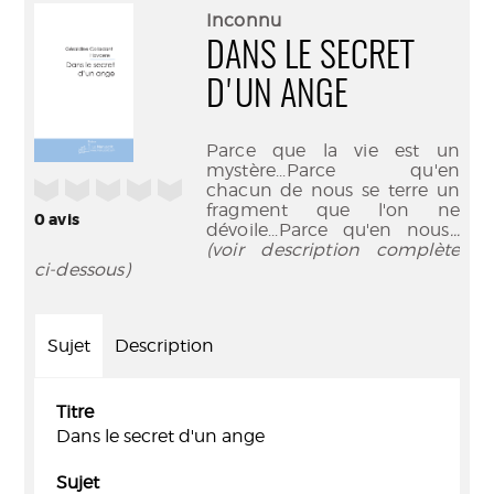
(Nouve
par
Inconnu
fenêtr
mail
DANS LE SECRET
D'UN ANGE
Parce que la vie est un
mystère...Parce qu'en
/5
chacun de nous se terre un
fragment que l'on ne
0
avis
dévoile...Parce qu'en nous
...
(voir description complète
ci-dessous)
Sujet
Description
Titre
Dans le secret d'un ange
Sujet