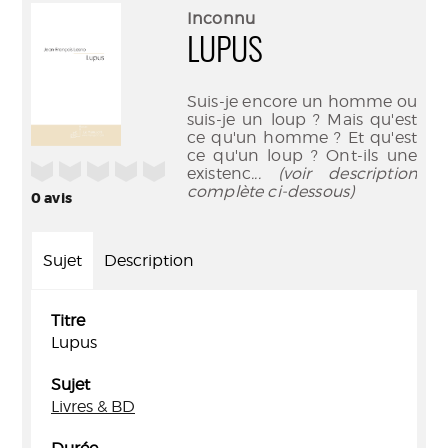
(Nouve
par
Inconnu
fenêtr
mail
LUPUS
Suis-je encore un homme ou
suis-je un loup ? Mais qu'est
ce qu'un homme ? Et qu'est
ce qu'un loup ? Ont-ils une
/5
existenc
... (voir description
complète ci-dessous)
0
avis
Sujet
Description
Titre
Lupus
Sujet
Livres & BD