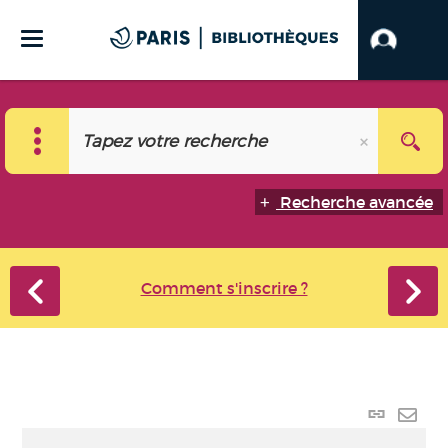
Recherche avancée
Comment s'inscrire ?
Lien
perma
Envo