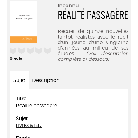
(Nouve
par
Inconnu
fenêtr
mail
RÉALITÉ PASSAGÈRE
Recueil de quinze nouvelles
tantôt réalistes avec le récit
d'un jeune d'une vingtaine
d'années au milieu de ses
/5
études,
... (voir description
0
avis
complète ci-dessous)
Sujet
Description
Titre
Réalité passagère
Sujet
Livres & BD