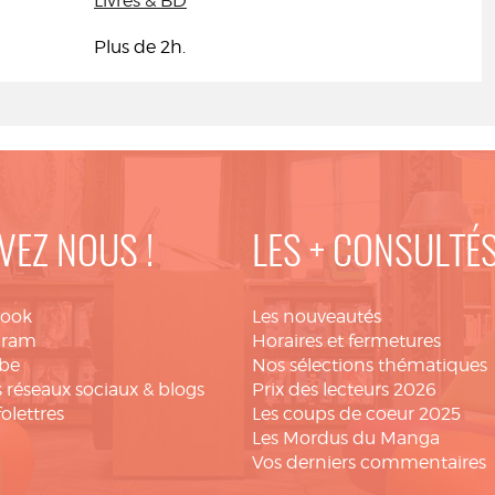
Livres & BD
Plus de 2h.
VEZ NOUS !
LES + CONSULTÉ
book
Les nouveautés
gram
Horaires et fermetures
be
Nos sélections thématiques
 réseaux sociaux & blogs
Prix des lecteurs 2026
folettres
Les coups de coeur 2025
Les Mordus du Manga
Vos derniers commentaires