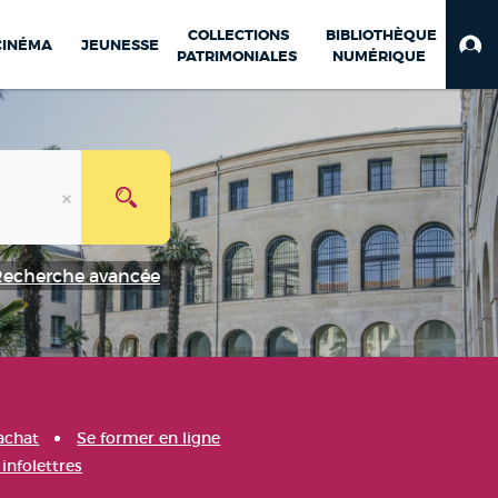
COLLECTIONS
BIBLIOTHÈQUE
CINÉMA
JEUNESSE
PATRIMONIALES
NUMÉRIQUE
Recherche avancée
achat
Se former en ligne
infolettres