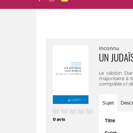
Inconnu
UN JUDAÏ
Le rabbin Dani
majoritaire à 
complète ci-d
Sujet
Descr
/5
0
avis
Titre