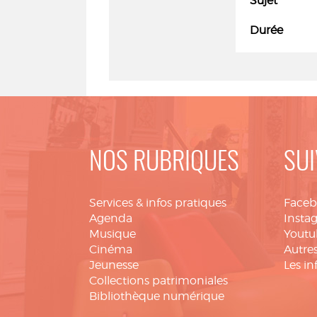
Sujet
Durée
NOS RUBRIQUES
SUI
Services & infos pratiques
Face
Agenda
Insta
Musique
Youtu
Cinéma
Autres
Jeunesse
Les in
Collections patrimoniales
Bibliothèque numérique