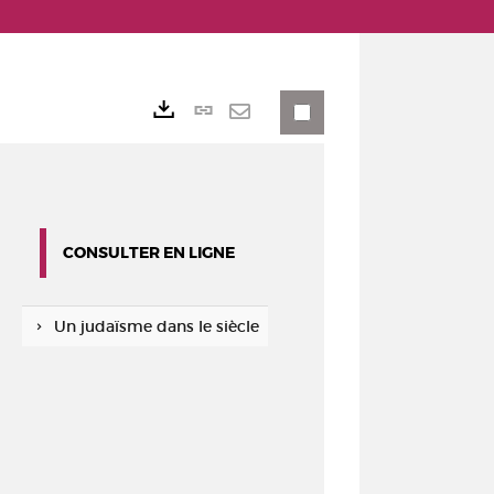
Lien
Exports
permanent
Envoyer
(Nouvelle
par
fenêtre)
mail
CONSULTER EN LIGNE
Un judaïsme dans le siècle