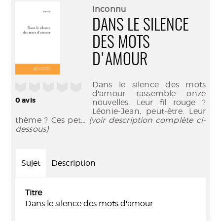
(Nouve
par
Inconnu
fenêtr
mail
DANS LE SILENCE
DES MOTS
D'AMOUR
Dans le silence des mots
/5
d'amour rassemble onze
0
avis
nouvelles. Leur fil rouge ?
Léonie-Jean, peut-être. Leur
thème ? Ces pet
... (voir description complète ci-
dessous)
Sujet
Description
Titre
Dans le silence des mots d'amour