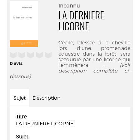
(Nouve
par
Inconnu
fenêtr
mail
LA DERNIERE
LICORNE
Cécile, blessée à la cheville
lors d'une promenade
équestre dans la forêt, sera
/5
secourue par une licorne qui
0
avis
l'emmènera
... (voir
description complète ci-
dessous)
Sujet
Description
Titre
LA DERNIERE LICORNE
Sujet