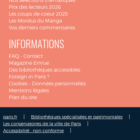
Nos sélections thématiques
Prix des lecteurs 2026
Les coups de coeur 2025
Les Mordus du Manga
Vos derniers commentaires
INFORMATIONS
FAQ
-
Contact
Magazine EnVue
Des bibliothèques accessibles
Foreign in Paris ?
Cookies
-
Données personnelles
Mentions légales
Plan du site
|
|
paris.fr
Bibliothèques spécialisées et patrimoniales
|
Les conservatoires de la ville de Paris
|
Accessibilité : non conforme