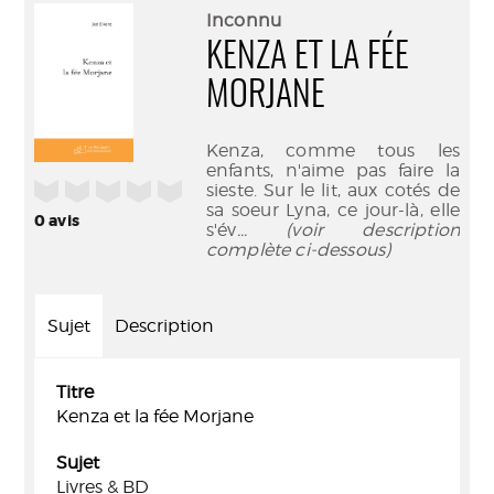
(Nouve
par
Inconnu
fenêtr
mail
KENZA ET LA FÉE
MORJANE
Kenza, comme tous les
enfants, n'aime pas faire la
/5
sieste. Sur le lit, aux cotés de
sa soeur Lyna, ce jour-là, elle
0
avis
s'év
... (voir description
complète ci-dessous)
Sujet
Description
Titre
Kenza et la fée Morjane
Sujet
Livres & BD