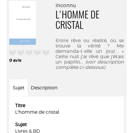
(Nouve
par
Inconnu
fenêtr
mail
L'HOMME DE
CRISTAL
Entre rêve ou réalité, où se
trouve la vérité ? Me
demanda-t-elle un jour… «
/5
Cette nuit j'ai rêvé que j'étais
0
avis
un papillo
... (voir description
complète ci-dessous)
Sujet
Description
Titre
L'homme de cristal
Sujet
Livres & BD