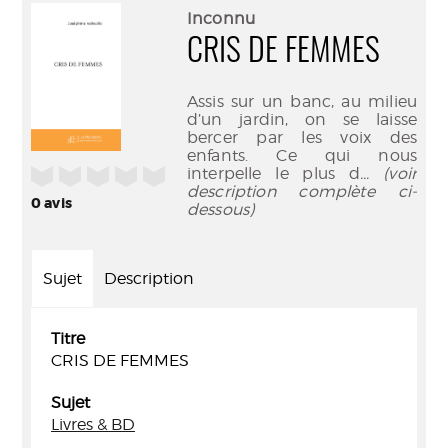
(Nouve
par
Inconnu
fenêtr
mail
CRIS DE FEMMES
Assis sur un banc, au milieu
d’un jardin, on se laisse
bercer par les voix des
enfants. Ce qui nous
/5
interpelle le plus d
... (voir
description complète ci-
0
avis
dessous)
Sujet
Description
Titre
CRIS DE FEMMES
Sujet
Livres & BD