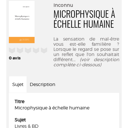
(Nouve
par
Inconnu
fenêtr
mail
MICROPHYSIQUE À
ÉCHELLE HUMAINE
La sensation de mal-être
vous est-elle familière ?
Lorsque le regard se pose sur
/5
un reflet que l'on souhaitait
0
avis
différent
... (voir description
complète ci-dessous)
Sujet
Description
Titre
Microphysique à échelle humaine
Sujet
Livres & BD