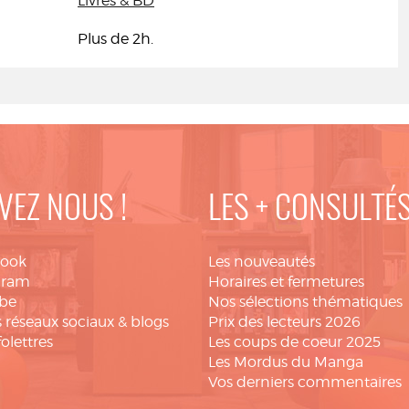
Livres & BD
Plus de 2h.
VEZ NOUS !
LES + CONSULTÉ
book
Les nouveautés
gram
Horaires et fermetures
be
Nos sélections thématiques
 réseaux sociaux & blogs
Prix des lecteurs 2026
folettres
Les coups de coeur 2025
Les Mordus du Manga
Vos derniers commentaires