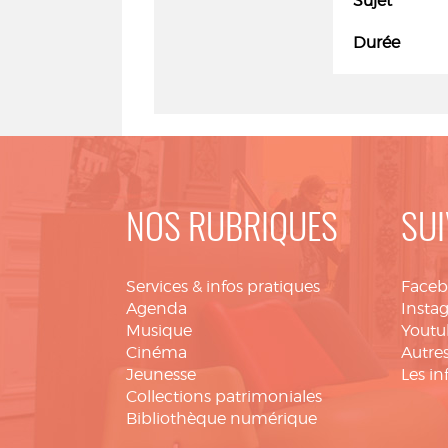
Sujet
Durée
NOS RUBRIQUES
SUI
Services & infos pratiques
Face
Agenda
Insta
Musique
Youtu
Cinéma
Autres
Jeunesse
Les in
Collections patrimoniales
Bibliothèque numérique