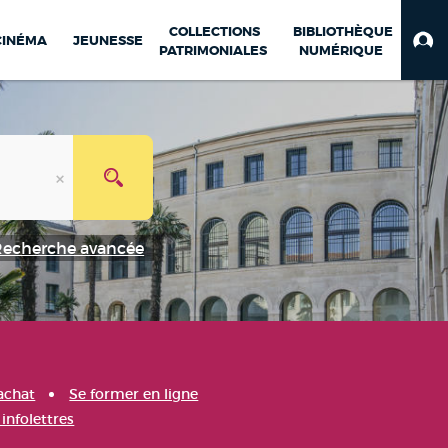
COLLECTIONS
BIBLIOTHÈQUE
CINÉMA
JEUNESSE
PATRIMONIALES
NUMÉRIQUE
Recherche avancée
achat
Se former en ligne
infolettres