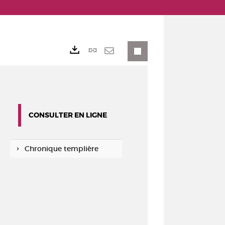
Lien
Exports
permanent
Envoyer
(Nouvelle
par
fenêtre)
mail
CONSULTER EN LIGNE
Chronique templière