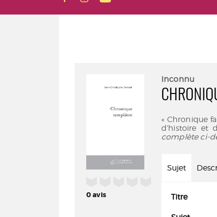
Inconnu
CHRONIQU
« Chronique fa
d’histoire et 
complète ci-d
Sujet
Descr
/5
0
avis
Titre