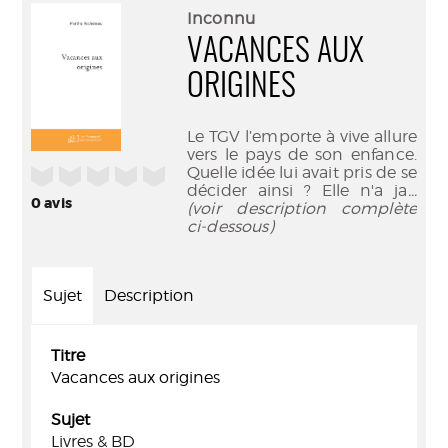
(Nouve
par
Inconnu
fenêtr
mail
VACANCES AUX
ORIGINES
Le TGV l’emporte à vive allure
vers le pays de son enfance.
Quelle idée lui avait pris de se
/5
décider ainsi ? Elle n'a ja
...
0
avis
(voir description complète
ci-dessous)
Sujet
Description
Titre
Vacances aux origines
Sujet
Livres & BD