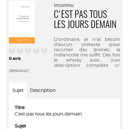
(Nouve
par
Inconnu
fenêtr
mail
C'EST PAS TOUS
LES JOURS DEMAIN
D'ordinaire, je n'ai besoin
d'aucun prétexte pour
raconter des âneries, la
/5
mélancolie me suffit. Des fois
0
avis
le whisky auss
... (voir
description complète ci-
dessous)
Sujet
Description
Titre
C'est pas tous les jours demain
Sujet