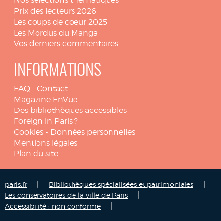
Nos sélections thématiques
Prix des lecteurs 2026
Les coups de coeur 2025
Les Mordus du Manga
Vos derniers commentaires
INFORMATIONS
FAQ
-
Contact
Magazine EnVue
Des bibliothèques accessibles
Foreign in Paris ?
Cookies
-
Données personnelles
Mentions légales
Plan du site
|
|
paris.fr
Bibliothèques spécialisées et patrimoniales
|
Les conservatoires de la ville de Paris
|
Accessibilité : non conforme