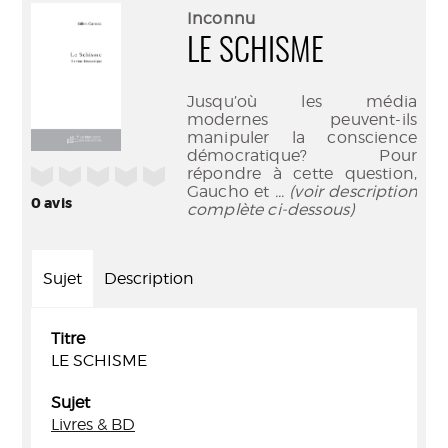
(Nouve
par
Inconnu
fenêtr
mail
LE SCHISME
Jusqu’où les média
modernes peuvent-ils
manipuler la conscience
démocratique? Pour
/5
répondre à cette question,
Gaucho et
... (voir description
0
avis
complète ci-dessous)
Sujet
Description
Titre
LE SCHISME
Sujet
Livres & BD