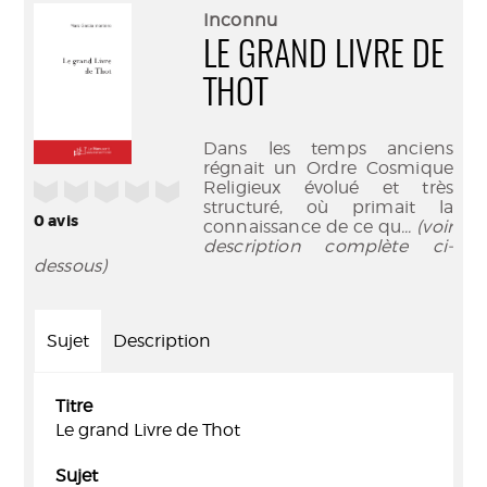
(Nouve
par
Inconnu
fenêtr
mail
LE GRAND LIVRE DE
THOT
Dans les temps anciens
régnait un Ordre Cosmique
Religieux évolué et très
/5
structuré, où primait la
0
avis
connaissance de ce qu
... (voir
description complète ci-
dessous)
Sujet
Description
Titre
Le grand Livre de Thot
Sujet