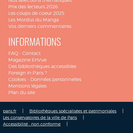
Nos sélections thématiques
Prix des lecteurs 2026
Les coups de coeur 2025
Les Mordus du Manga
Vos derniers commentaires
INFORMATIONS
FAQ
-
Contact
Magazine EnVue
Des bibliothèques accessibles
Foreign in Paris ?
Cookies
-
Données personnelles
Mentions légales
Plan du site
|
|
paris.fr
Bibliothèques spécialisées et patrimoniales
|
Les conservatoires de la ville de Paris
|
Accessibilité : non conforme