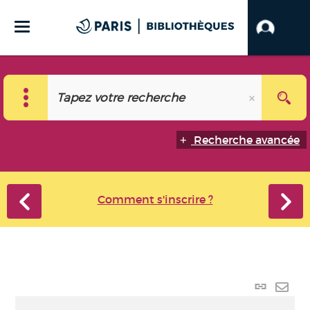
Recherche avancée
Comment s'inscrire ?
Lien
perma
Envo