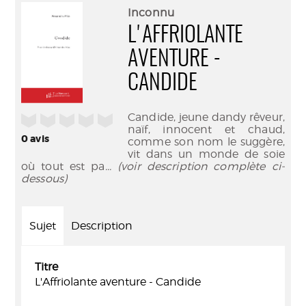
(Nouve
par
Inconnu
fenêtr
mail
L'AFFRIOLANTE
AVENTURE -
CANDIDE
Candide, jeune dandy rêveur,
/5
naïf, innocent et chaud,
0
avis
comme son nom le suggère,
vit dans un monde de soie
où tout est pa
... (voir description complète ci-
dessous)
Sujet
Description
Titre
L'Affriolante aventure - Candide