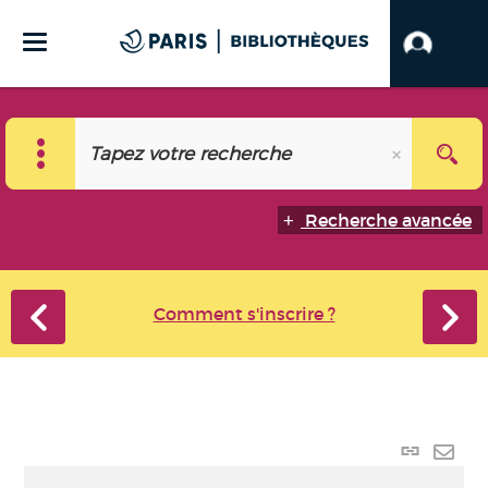
Recherche avancée
Comment s'inscrire ?
Lien
perma
Envo