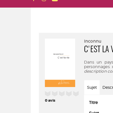
Inconnu
C'EST LA 
Dans un pays
personnages q
description co
Sujet
Descr
/5
0
avis
Titre