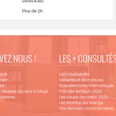
Livres & BD
Plus de 2h.
VEZ NOUS !
LES + CONSULTÉ
book
Les nouveautés
gram
Horaires et fermetures
be
Nos sélections thématiques
 réseaux sociaux & blogs
Prix des lecteurs 2026
folettres
Les coups de coeur 2025
Les Mordus du Manga
Vos derniers commentaires