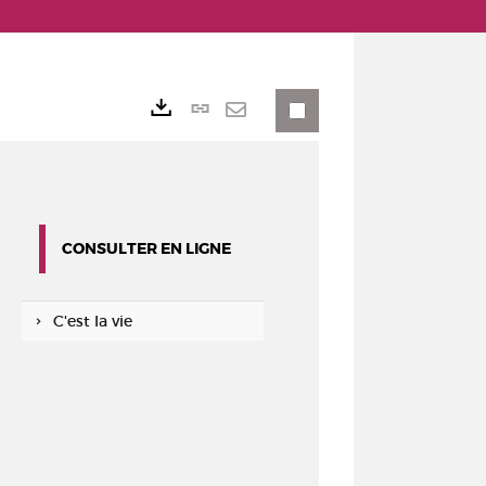
Lien
Exports
permanent
Envoyer
(Nouvelle
par
fenêtre)
mail
CONSULTER EN LIGNE
C'est la vie