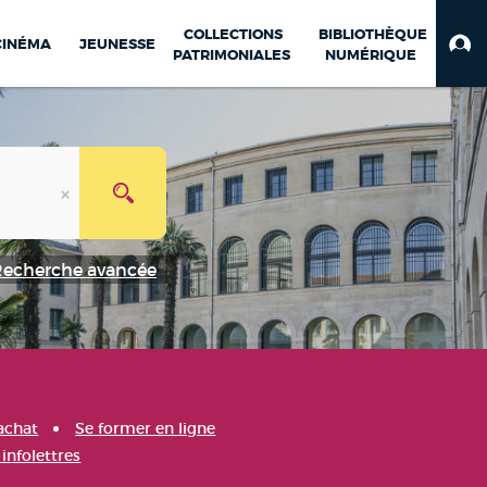
COLLECTIONS
BIBLIOTHÈQUE
CINÉMA
JEUNESSE
PATRIMONIALES
NUMÉRIQUE
Recherche avancée
achat
Se former en ligne
infolettres