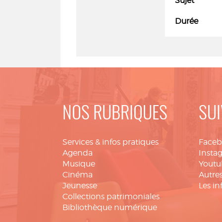
Sujet
Durée
NOS RUBRIQUES
SUI
Services & infos pratiques
Face
Agenda
Insta
Musique
Youtu
Cinéma
Autres
Jeunesse
Les in
Collections patrimoniales
Bibliothèque numérique