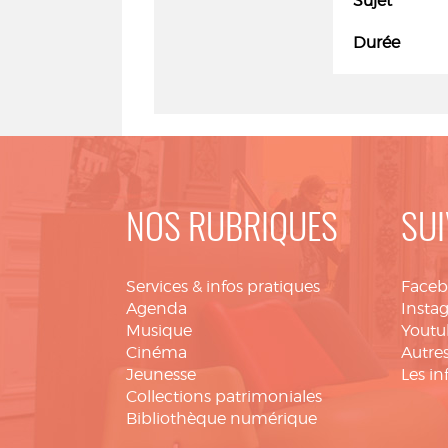
Sujet
Durée
NOS RUBRIQUES
SUI
Services & infos pratiques
Face
Agenda
Insta
Musique
Youtu
Cinéma
Autres
Jeunesse
Les in
Collections patrimoniales
Bibliothèque numérique