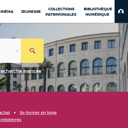
COLLECTIONS
BIBLIOTHÈQUE
CINÉMA
JEUNESSE
PATRIMONIALES
NUMÉRIQUE
Recherche avancée
achat
Se former en ligne
infolettres