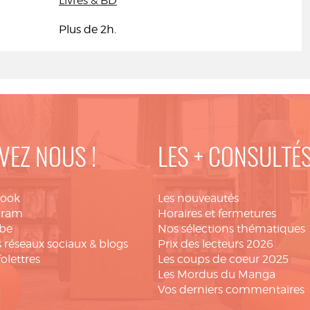
Livres & BD
Plus de 2h.
VEZ NOUS !
LES + CONSULTÉ
book
Les nouveautés
gram
Horaires et fermetures
be
Nos sélections thématiques
 réseaux sociaux & blogs
Prix des lecteurs 2026
folettres
Les coups de coeur 2025
Les Mordus du Manga
Vos derniers commentaires