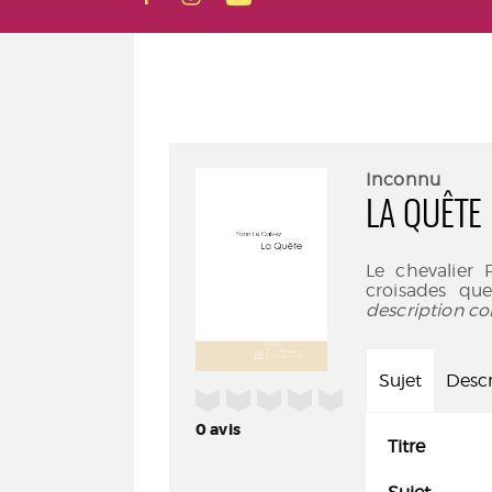
Inconnu
LA QUÊTE
Le chevalier 
croisades qu
description co
Sujet
Descr
/5
0
avis
Titre