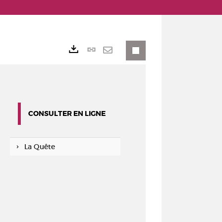
Lien
Exports
permanent
Envoyer
(Nouvelle
par
fenêtre)
mail
CONSULTER EN LIGNE
La Quête