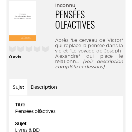
(Nouve
par
Inconnu
fenêtr
mail
PENSÉES
OLFACTIVES
Après "Le cerveau de Victor"
qui replace la pensée dans la
/5
vie et "Le voyage de Joseph-
Alexandre" qui place le
0
avis
relationn
... (voir description
complète ci-dessous)
Sujet
Description
Titre
Pensées olfactives
Sujet
Livres & BD