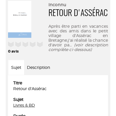
(Nouve
par
Inconnu
fenêtr
mail
RETOUR D'ASSÉRAC
Après être parti en vacances
avec des amis dans le petit
village d'Assérac en
Bretagne,j'ai réalisé la chance
/5
d'avoir pa
... (voir description
complète ci-dessous)
0
avis
Sujet
Description
Titre
Retour d'Assérac
Sujet
Livres & BD