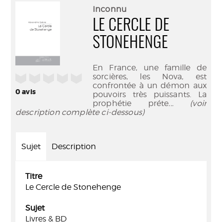
(Nouve
par
Inconnu
fenêtr
mail
LE CERCLE DE
STONEHENGE
En France, une famille de
/5
sorcières, les Nova, est
confrontée à un démon aux
0
avis
pouvoirs très puissants. La
prophétie préte
... (voir
description complète ci-dessous)
Sujet
Description
Titre
Le Cercle de Stonehenge
Sujet
Livres & BD