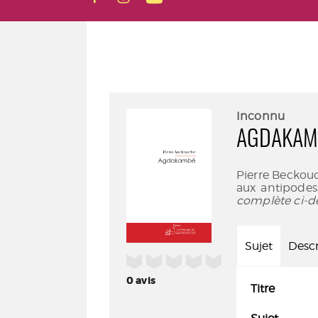
Inconnu
AGDAKAM
Pierre Beckouc
aux antipodes,
complète ci-d
Sujet
Descr
/5
0
avis
Titre