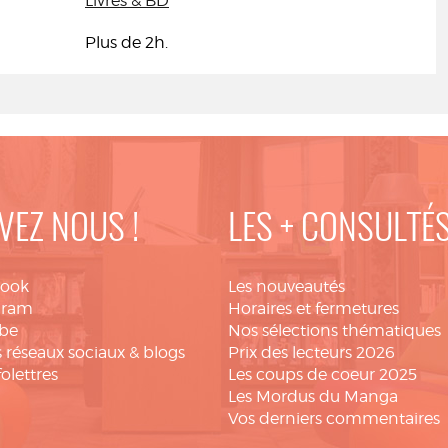
Livres & BD
Plus de 2h.
VEZ NOUS !
LES + CONSULTÉ
book
Les nouveautés
gram
Horaires et fermetures
be
Nos sélections thématiques
 réseaux sociaux & blogs
Prix des lecteurs 2026
folettres
Les coups de coeur 2025
Les Mordus du Manga
Vos derniers commentaires