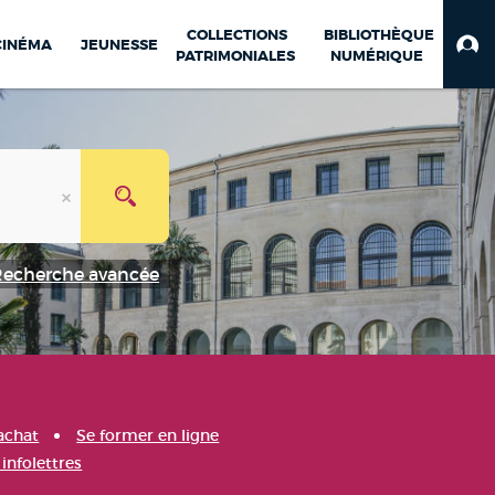
COLLECTIONS
BIBLIOTHÈQUE
CINÉMA
JEUNESSE
PATRIMONIALES
NUMÉRIQUE
Recherche avancée
achat
Se former en ligne
infolettres