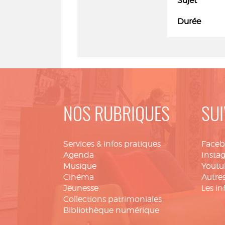
Sujet
Durée
NOS RUBRIQUES
SUI
Services & infos pratiques
Face
Agenda
Insta
Musique
Youtu
Cinéma
Autres
Jeunesse
Les in
Collections patrimoniales
Bibliothèque numérique