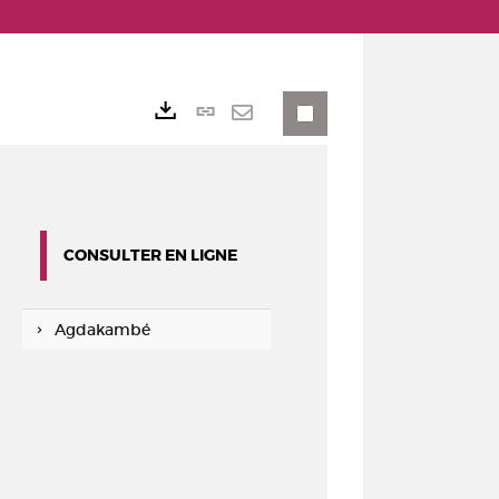
Lien
Exports
permanent
Envoyer
(Nouvelle
par
fenêtre)
mail
CONSULTER EN LIGNE
Agdakambé