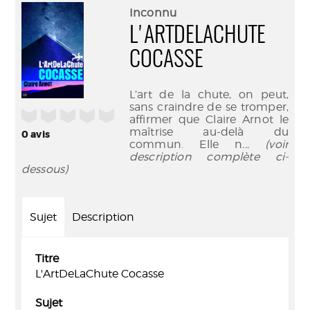
(Nouve
par
Inconnu
fenêtr
mail
L'ARTDELACHUTE
COCASSE
L’art de la chute, on peut,
sans craindre de se tromper,
/5
affirmer que Claire Arnot le
maîtrise au-delà du
0
avis
commun. Elle n
... (voir
description complète ci-
dessous)
Sujet
Description
Titre
L'ArtDeLaChute Cocasse
Sujet