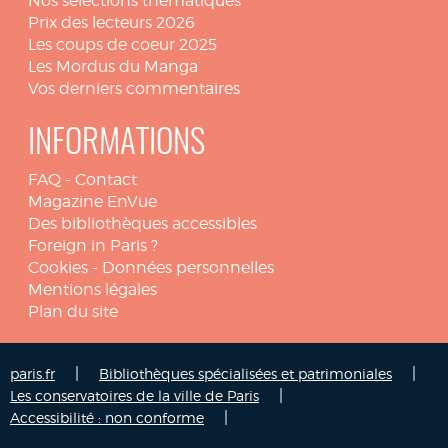
Nos sélections thématiques
Prix des lecteurs 2026
Les coups de coeur 2025
Les Mordus du Manga
Vos derniers commentaires
INFORMATIONS
FAQ
-
Contact
Magazine EnVue
Des bibliothèques accessibles
Foreign in Paris ?
Cookies
-
Données personnelles
Mentions légales
Plan du site
|
|
paris.fr
Bibliothèques spécialisées et patrimoniales
|
Les conservatoires de la ville de Paris
|
Accessibilité : non conforme